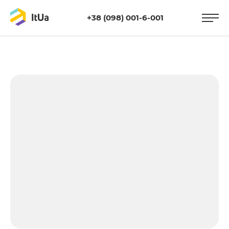
+38 (098) 001-6-001
https://itua.com.ua/wp-
content/uploads/2016/06/verstka.jpg