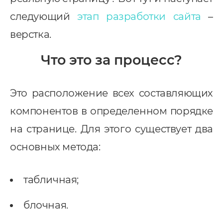
недрение CRM
следующий
этап разработки сайта
–
pedrive
верстка.
ey CRM
Что это за процесс?
нтернет-маркетинг
EO
Это расположение всех составляющих
онтекст
компонентов в определенном порядке
I-автоматизация
на странице. Для этого существует два
основных метода:
табличная;
блочная.