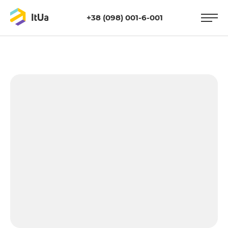
+38 (098) 001-6-001
https://itua.com.ua/wp-
content/uploads/2013/07/seo-16.jpg