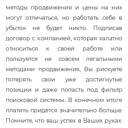
недрение CRM
методы продвижения и цены на них
pedrive
могут отличаться, но работать себе в
ey CRM
убыток не будет никто. Подписав
нтернет-маркетинг
договор с компанией, которая халатно
EO
относиться к своей работе или
онтекст
пользуется не совсем легальными
методами продвижения, Вы рискуете
I-автоматизация
потерять свои уже достигнутые
позиции и даже попасть под фильтр
поисковой системы. В конечном итоге
платить придётся значительно больше.
Помните, что ваш успех в Ваших руках.