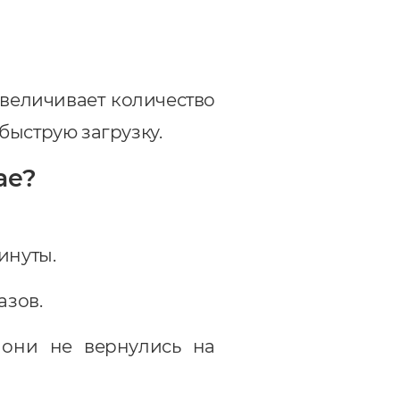
увеличивает количество
быструю загрузку.
ае?
инуты.
азов.
о они не вернулись на