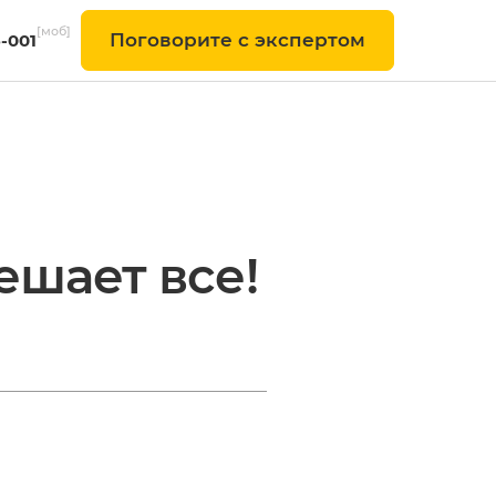
[моб]
Поговорите с экспертом
6-001
ешает все!