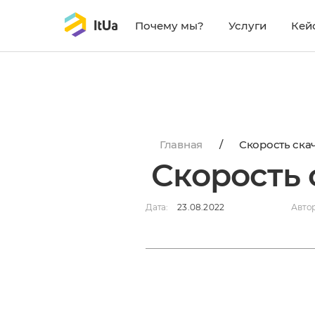
Почему мы?
Услуги
Кей
https://itua.com.ua/wp-content/uploads/2014/07/z
Главная
/
Скорость скач
Скорость 
Дата:
23.08.2022
Автор