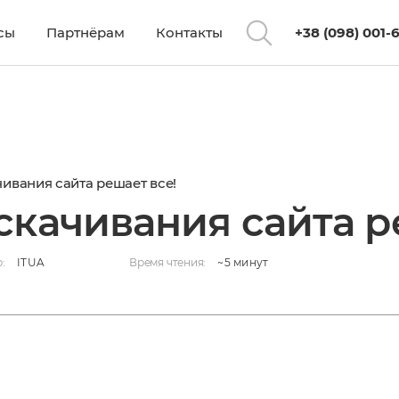
сы
Партнёрам
Контакты
+38 (098) 001-
agryska.jpg
ивания сайта решает все!
скачивания сайта р
:
ITUA
Время чтения:
~5 минут