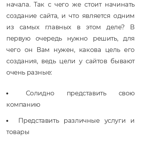
начала. Так с чего же стоит начинать
создание сайта, и что является одним
из самых главных в этом деле? В
первую очередь нужно решить, для
чего он Вам нужен, какова цель его
создания, ведь цели у сайтов бывают
Услуги
очень разные:
Солидно представить свою
ндивидуальная разработка
RM
компанию
MS Система управления
ранспортом
Представить различные услуги и
товары
недрение CRM