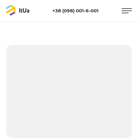
+38 (098) 001-6-001
https://itua.com.ua/wp-
content/uploads/2015/07/sai.jpg