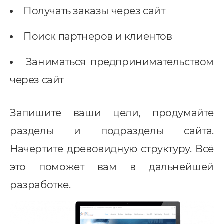
pedrive
Получать заказы через сайт
ey CRM
Поиск партнеров и клиентов
нтернет-маркетинг
Заниматься предпринимательством
EO
через сайт
онтекст
I-автоматизация
Запишите ваши цели, продумайте
разделы и подразделы сайта.
Начертите древовидную структуру. Всё
это поможет вам в дальнейшей
разработке.