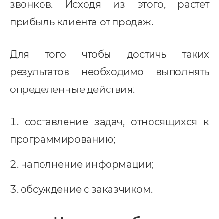
звонков. Исходя из этого, растет
недрение CRM
прибыль клиента от продаж.
pedrive
Для того чтобы достичь таких
ey CRM
результатов необходимо выполнять
нтернет-маркетинг
определенные действия:
EO
онтекст
составление задач, относящихся к
I-автоматизация
программированию;
наполнение информации;
обсуждение с заказчиком.