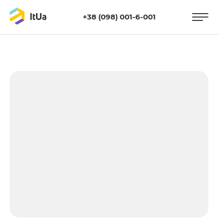
+38 (098) 001-6-001
https://itua.com.ua/wp-
content/uploads/2016/01/seo-1-200.jpg