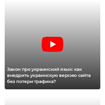
MS Система управления
ранспортом
недрение CRM
pedrive
ey CRM
нтернет-маркетинг
EO
онтекст
Закон про украинский язык: как
I-автоматизация
внедрить украинскую версию сайта
без потери трафика?