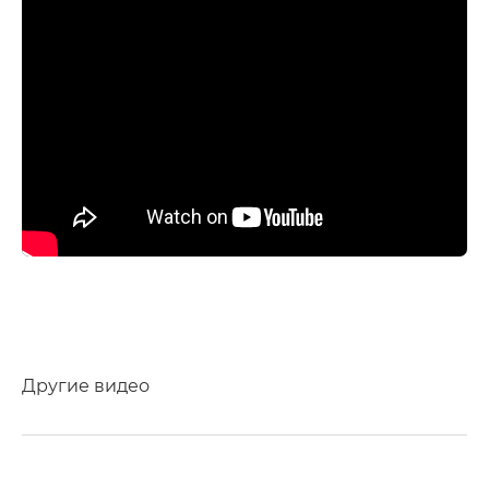
Услуги
Другие видео
ндивидуальная разработка
RM