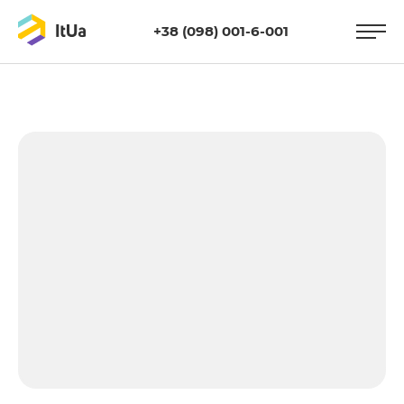
+38 (098) 001-6-001
https://itua.com.ua/wp-
content/uploads/2021/05/seo-1.png