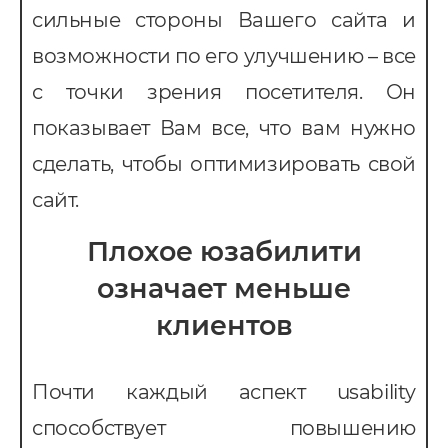
сильные стороны Вашего сайта и
недрение CRM
возможности по его улучшению – все
pedrive
с точки зрения посетителя. Он
ey CRM
показывает Вам все, что вам нужно
нтернет-маркетинг
сделать, чтобы оптимизировать свой
EO
сайт.
онтекст
Плохое юзабилити
I-автоматизация
означает меньше
клиентов
Почти каждый аспект usability
способствует повышению