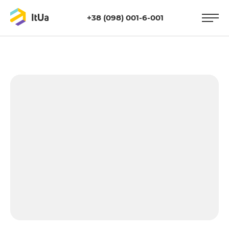
+38 (098) 001-6-001
https://itua.com.ua/wp-
content/uploads/2021/05/usab.jpg