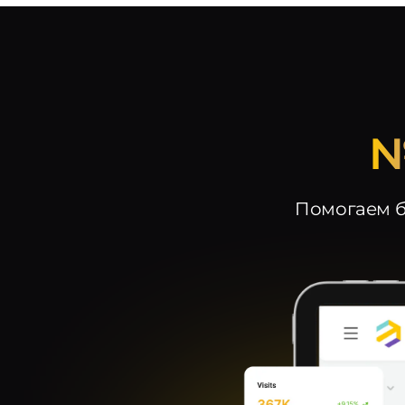
№
Помогаем б