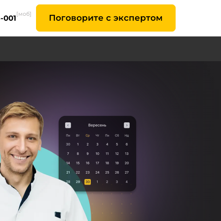
[моб]
Поговорите с экспертом
6-001