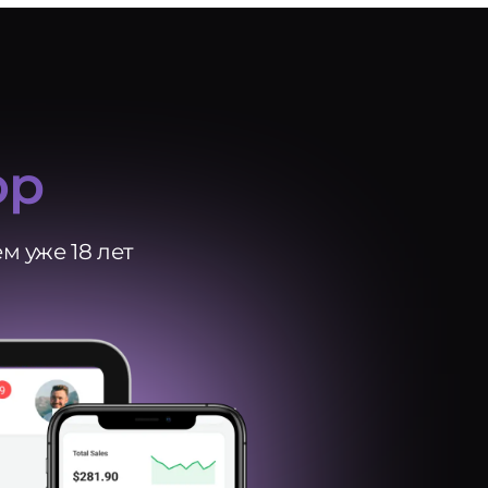
ор
 уже 18 лет