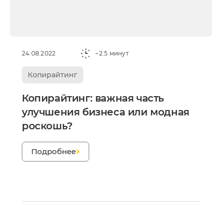
24.08.2022
~2.5 минут
Копирайтинг
Услуги
Копирайтинг: важная часть
улучшения бизнеса или модная
ндивидуальная разработка
RM
роскошь?
MS Система управления
Подробнее
ранспортом
недрение CRM
pedrive
ey CRM