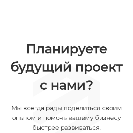
нтернет-маркетинг
EO
онтекст
I-автоматизация
Планируете
будущий проект
с нами?
Мы всегда рады поделиться своим
опытом и помочь вашему бизнесу
быстрее развиваться.