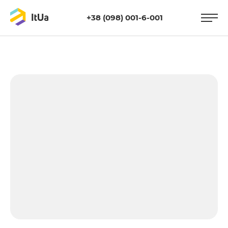
+38 (098) 001-6-001
https://itua.com.ua/wp-
content/uploads/2021/05/seo.png