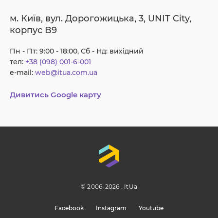
м. Київ, вул. Дорогожицька, 3, UNIT City,
корпус B9
Пн - Пт: 9:00 - 18:00, Сб - Нд: вихідний
тел:
+38 (098) 001-6-001
e-mail:
web@itua.com.ua
Дивитись Google карту
© 2006-2026 . ItUa
Facebook
Instagram
Youtube