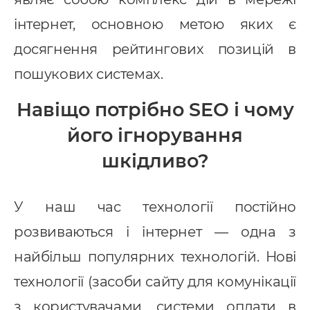
інтернет, основною метою яких є
досягнення рейтингових позицій в
пошукових системах.
Послуги
Навіщо потрібно SEO і чому
ндивідуальна розробка CRM
його ігнорування
MS Система управління
шкідливо?
ранспортом
провадження CRM
У наш час технології постійно
pedrive
розвиваються і інтернет — одна з
ey CRM
найбільш популярних технологій. Нові
технології (засоби сайту для комунікації
нтернет маркетинг
з користувачами, системи оплати в
EO