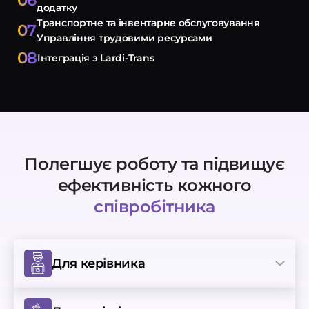
06
додатку
Транспортне та інвентарне обслуговування
-автоматизація
07
Управління трудовими ресурсами
08
Інтеграція з Lardi-Trans
Полегшує роботу та підвищує
ефективність кожного
співробітника
Для керівника
Управління та контроль
трудовими
ресурсами