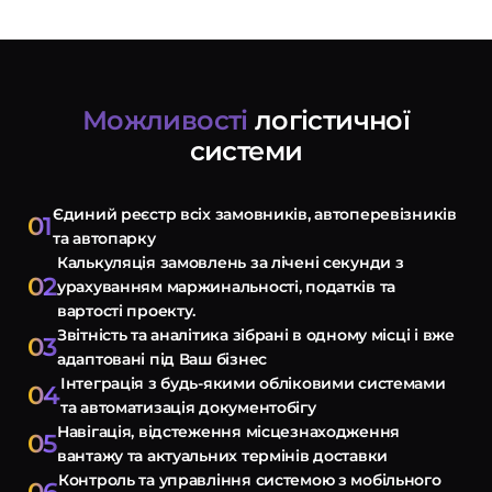
Послуги
Можливості
логістичної
системи
ндивідуальна розробка CRM
MS Система управління
Єдиний реєстр всіх замовників, автоперевізників
01
ранспортом
та автопарку
Калькуляція замовлень за лічені секунди з
провадження CRM
02
урахуванням маржинальності, податків та
вартості проекту.
pedrive
Звітність та аналітика зібрані в одному місці і вже
03
ey CRM
адаптовані під Ваш бізнес
Інтеграція з будь-якими обліковими системами
04
нтернет маркетинг
та автоматизація документобігу
Навігація, відстеження місцезнаходження
05
EO
вантажу та актуальних термінів доставки
Контроль та управління системою з мобільного
онтекст