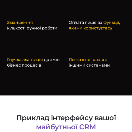
Зменшення
Оплата лише за
функції,
кількості ручної роботи
якими користуєтесь
Гнучка адаптація
до змін
Легка інтеграція
з
бізнес процесів
іншими системами
Приклад інтерфейсу вашої
майбутньої CRM