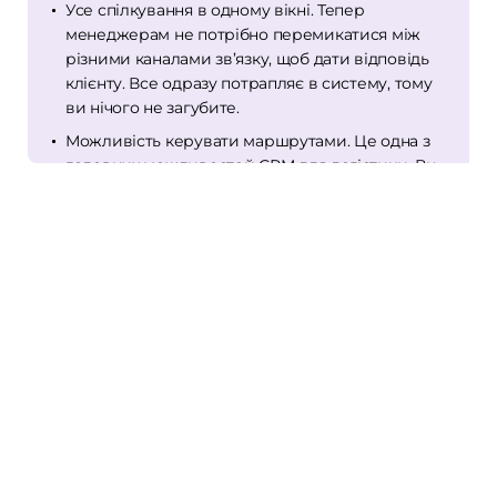
Усе спілкування в одному вікні. Тепер
менеджерам не потрібно перемикатися між
різними каналами зв’язку, щоб дати відповідь
клієнту. Все одразу потрапляє в систему, тому
ви нічого не загубите.
Можливість керувати маршрутами. Це одна з
головних можливостей СРМ для логістики. Ви
в будь-який момент можете знати, де
знаходиться вантаж і постійно контролювати
його пересування. До того ж система дозволяє
підібрати оптимальний маршрут для кожного
клієнта.
Наявність зручної аналітики. Це дозволяє
зібрати усю необхідну інформацію по всім
співробітникам. На основі цього ви можете
приймати рішення стосовно того чи іншого
працівника. До того ж ви можете будувати
стратегію для подальшого розвитку.
Створення регламенту роботи для всіх