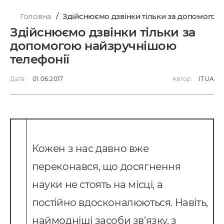
Головна
/
Здійснюємо дзвінки тільки за допомогою
Здійснюємо дзвінки тільки за
допомогою найзручнішою
телефонії
Дата:
01.06.2017
Автор:
ITUA
Кожен з нас давно вже
переконався, що досягнення
науки не стоять на місці, а
постійно вдосконалюються. Навіть,
наймодніші засоби зв’язку, з