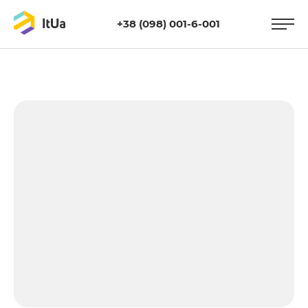
+38 (098) 001-6-001
https://itua.com.ua/wp-
content/uploads/2017/06/phoneee-1.jpg