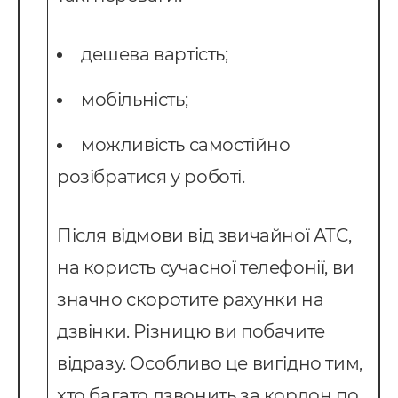
провадження CRM
дешева вартість;
pedrive
мобільність;
ey CRM
нтернет маркетинг
можливість самостійно
EO
розібратися у роботі.
онтекст
Після відмови від звичайної АТС,
-автоматизація
на користь сучасної телефонії, ви
значно скоротите рахунки на
дзвінки. Різницю ви побачите
відразу. Особливо це вигідно тим,
хто багато дзвонить за кордон по