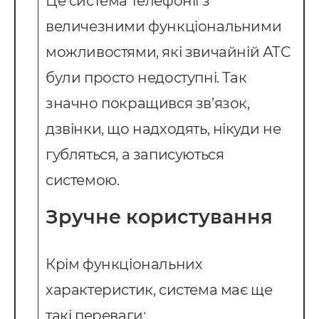
Це система телефонії з
величезними функціональними
можливостями, які звичайній АТС
були просто недоступні. Так
значно покращився зв’язок,
дзвінки, що надходять, нікуди не
губляться, а записуються
системою.
Зручне користування
Послуги
Крім функціональних
ндивідуальна розробка CRM
характеристик, система має ще
MS Система управління
такі переваги:
ранспортом