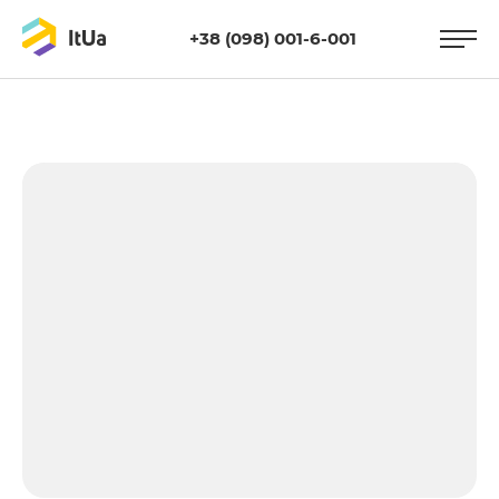
+38 (098) 001-6-001
https://itua.com.ua/wp-
content/uploads/2022/08/websat.jpg