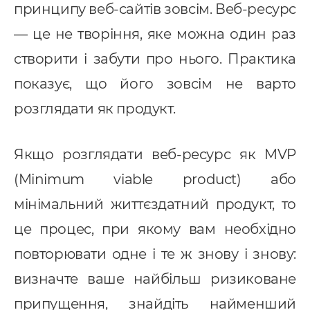
провадження CRM
принципу веб-сайтів зовсім. Веб-ресурс
pedrive
— це не творіння, яке можна один раз
ey CRM
створити і забути про нього. Практика
показує, що його зовсім не варто
нтернет маркетинг
розглядати як продукт.
EO
онтекст
Якщо розглядати веб-ресурс як MVP
-автоматизація
(Minimum viable product) або
мінімальний життєздатний продукт, то
це процес, при якому вам необхідно
повторювати одне і те ж знову і знову:
визначте ваше найбільш ризиковане
припущення, знайдіть найменший