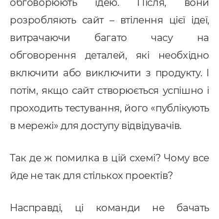
обговорюють ідею. Після, вони
розробляють сайт – втілення цієї ідеї,
витрачаючи багато часу на
обговорення деталей, які необхідно
включити або виключити з продукту. І
потім, якщо сайт створюється успішно і
проходить тестування, його «публікують
в мережі» для доступу відвідувачів.
Послуги
Так де ж помилка в цій схемі? Чому все
ндивідуальна розробка CRM
йде не так для стількох проектів?
MS Система управління
ранспортом
Насправді, ці команди не бачать