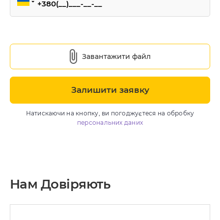
ндивідуальна розробка CRM
MS Система управління
Завантажити файл
ранспортом
провадження CRM
Залишити заявку
pedrive
Натискаючи на кнопку, ви погоджуєтеся на обробку
ey CRM
персональних даних
нтернет маркетинг
EO
онтекст
Нам Довіряють
-автоматизація