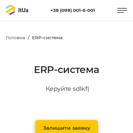
+38 (098) 001-6-001
Головна
/
ERP-система
ERP-система
К
е
р
у
й
т
е
|
Залишити заявку