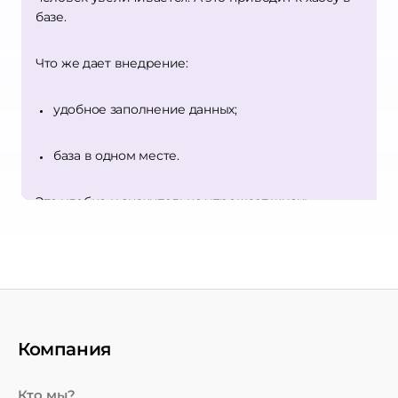
базе.
Что же дает внедрение:
удобное заполнение данных;
база в одном месте.
Это удобно и значительно упрощает жизнь
сотрудникам. Но разве это все возможности или
ЦРМ для учебного центра обладает еще какими-
то функциями?
Какую выгоду получит бизнес:
Компания
База учеников будет разделена на группы в
зависимости от интересов, количества
обращений. Это упрощает действия
Кто мы?