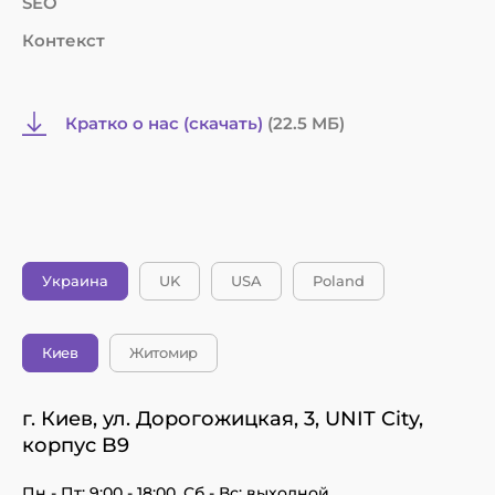
У кого заказать внедрение
SEO
программного
Контекст
обеспечения?
Современный IT-рынок пестрит различными
Кратко о нас (скачать)
(22.5 MБ)
предложениями и в них сложно разобраться.
Некоторые обращают внимание на самые
дешевые варианты, но это не выход из ситуации.
Такое внедрение CRM для учебного центра
бесплатно потом вам дорого обойдется. Вы
больше заплатите за доработки и исправление
Украина
UK
USA
Poland
ошибок. Так что сразу ищите нормального
партнера для длительного сотрудничества.
Киев
Житомир
Почему ITUA:
г. Киев, ул. Дорогожицкая, 3, UNIT City,
опыт работы на рынке 11 лет;
корпус B9
сотрудничество с разными сферами бизнеса;
Пн - Пт: 9:00 - 18:00, Сб - Вс: выходной