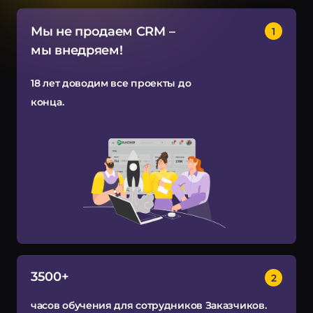
ey CRM
нтернет-маркетинг
Мы не продаем CRM
–
мы внедряем!
EO
18 лет доводим все проекты до
онтекст
конца.
I-автоматизация
3500+
часов обучения для сотрудников Заказчиков.