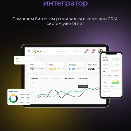
интегратор
Помогаем бизнесам развиваться с помощью CRM-
систем уже 18 лет
Услуги
ндивидуальная разработка
RM
MS Система управления
ранспортом
недрение CRM
pedrive