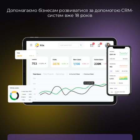
Допомагаємо бізнесам розвиватися за допомогою CRM-
систем вже 18 років
ндивідуальна розробка CRM
MS Система управління
ранспортом
провадження CRM
pedrive
ey CRM
нтернет маркетинг
EO
онтекст
-автоматизація