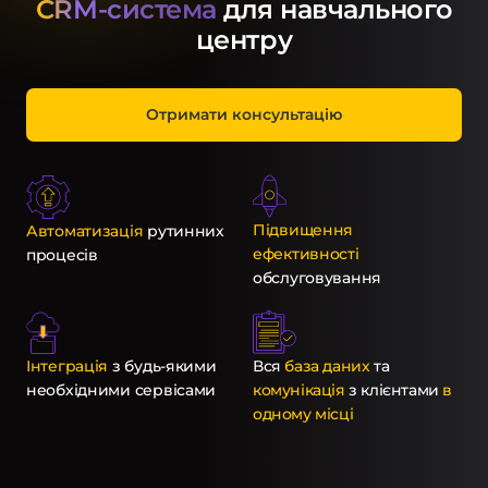
CRM-система
для навчального
центру
Отримати консультацію
Підвищення
Автоматизація
рутинних
ефективності
процесів
обслуговування
Інтеграція
з будь-якими
Вся
база даних
та
необхідними сервісами
комунікація
з клієнтами
в
одному місці