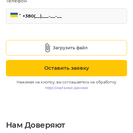
Телефон
ндивидуальная разработка
RM
MS Система управления
ранспортом
Загрузить файл
недрение CRM
pedrive
Оставить заявку
ey CRM
Нажимая на кнопку, вы соглашаетесь на обработку
персональных данных
нтернет-маркетинг
EO
онтекст
Нам Доверяют
I-автоматизация