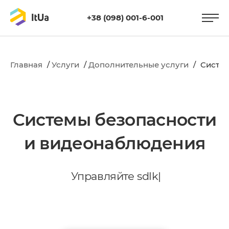
+38 (098) 001-6-001
Главная
/
Услуги
/
Дополнительные услуги
/
Cистем
Cистемы безопасности
и видеонаблюдения
У
п
р
а
в
л
я
й
т
е
s
d
l
k
|