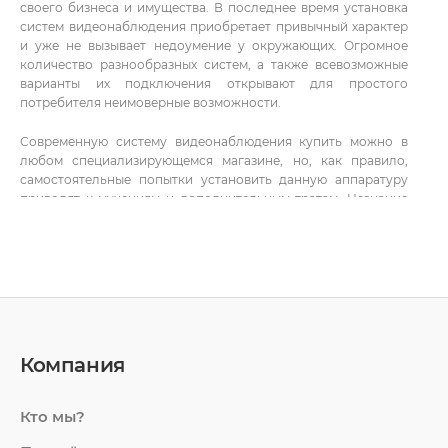
своего бизнеса и имущества. В последнее время установка
систем видеонаблюдения приобретает привычный характер
и уже не вызывает недоумение у окружающих. Огромное
количество разнообразных систем, а также всевозможные
варианты их подключения открывают для простого
потребителя неимоверные возможности.
Современную систему видеонаблюдения купить можно в
любом специализирующемся магазине, но, как правило,
самостоятельные попытки установить данную аппаратуру
приводят к мучениям и дополнительным тратам. Незнание
важных мелочей приводит к постоянным экспериментам,
которые выльются в систематичные и значительные
финансовые вливания, без которых можно было бы
обойтись, заказав весь комплекс работ у профессионалов.
Оборудование для систем видеонаблюдения позволяет
снизить вероятность неразрешенного доступа на объект. За
счет простой структуры системы видеонаблюдения в Киеве
Компания
(видеокамера, монитор и видеозапись) Вы можете
обезопасить любое предприятие или же частный дом. На
сегодня понятие безопасности является неотъемлемой
Кто мы?
частью видеонаблюдения. При этом довольно трудная
задача заменить центр видеонаблюдения чем-то другим.