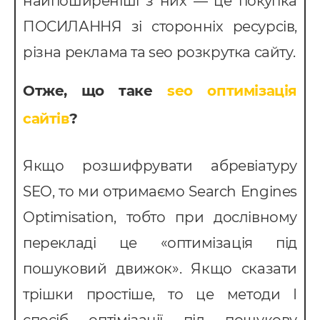
найпоширеніші з них — це покупка
ПОСИЛАННЯ зі сторонніх ресурсів,
різна реклама та seo розкрутка сайту.
Отже, що таке
seo оптимізація
сайтів
?
Якщо розшифрувати абревіатуру
SEO, то ми отримаємо Search Engines
Послуги
Optimisation, тобто при дослівному
перекладі це «оптимізація під
ндивідуальна розробка CRM
пошуковий движок». Якщо сказати
MS Система управління
ранспортом
трішки простіше, то це методи І