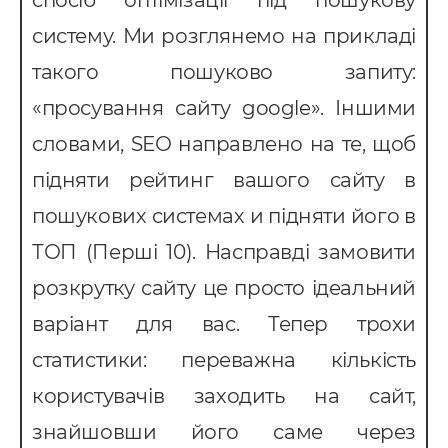
спосіб оптімізації під пошукову
провадження CRM
систему. Ми розглянемо на прикладі
pedrive
такого пошуково запиту:
ey CRM
«просування сайту google». Іншими
нтернет маркетинг
словами, SЕО направлено на те, щоб
EO
підняти рейтинг вашого сайту в
онтекст
пошукових системах и підняти його в
-автоматизація
ТОП (Перші 10). Насправді замовити
розкрутку сайту це просто ідеальний
варіант для вас. Тепер трохи
статистики: переважна кількість
користувачів заходить на сайт,
знайшовши його саме через