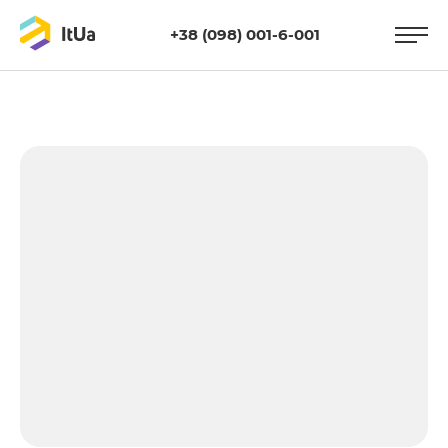
+38 (098) 001-6-001
https://itua.com.ua/wp-
content/uploads/2013/06/seo123.jpg