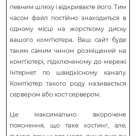
MS Система управління
певним шляху і відкриваєте його. Тим
ранспортом
часом файл постійно знаходиться в
провадження CRM
одному місці на жорсткому диску
pedrive
вашого комп’ютера. Ваш сайт буде
ey CRM
таким самим чином розміщений на
нтернет маркетинг
комп’ютері, підключеному до мережі
EO
Інтернет по швидкісному каналу.
онтекст
Комп’ютер такого роду називається
-автоматизація
сервером або хост сервером.
Це максимально вкорочене
пояснення, що таке хостинг, але,