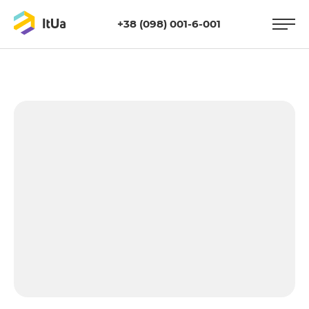
+38 (098) 001-6-001
https://itua.com.ua/wp-
content/uploads/2021/05/hosting.jpg