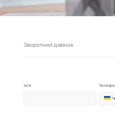
Зворотний дзвінок
Ім'я
Телефо