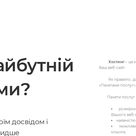
айбутній
Хостинг
– це 
Ваш веб-сайт.
Як правило, для р
ами?
«Пакетами послуг»
Пакети послуг ві
розміро
Вашого веб-
їм досвідом і
наявністю 
можлив
видше
клієнта;