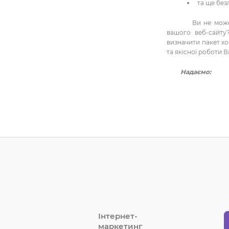
та ще без
Ви не можете ви
вашого веб-сайт
визначити пакет х
та якісної роботи 
Надаємо:
Хостинг 
порталів;
Розміщенн
на сервер
резервного
охорони;
Оренда фі
Інтернет-
маркетинг