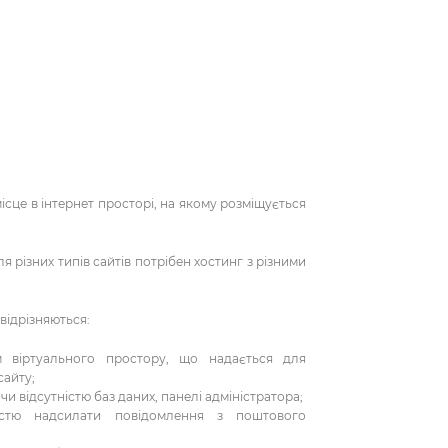
місце в інтернет просторі, на якому розміщується
ізних типів сайтів потрібен хостинг з різними
.
дрізняються:
м віртуального простору, що надається для
сайту;
чи відсутністю баз даних, панелі адміністратора;
істю надсилати повідомлення з поштового