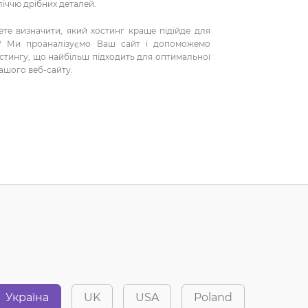
ліччю дрібних деталей.
значити, який хостинг краще підійде для
у? Ми проаналізуємо Ваш сайт і допоможемо
остингу, що найбільш підходить для оптимальної
Вашого веб-сайту.
під будь-які типи сайтів, від сайту-візитки до
я фізичних серверів у 19” стійках, розташованих
ному майданчику, обладнаному системами
 електроживлення, кліматичного контролю та
зичних серверів.
Україна
UK
USA
Poland