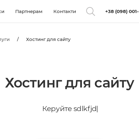
си
Партнерам
Контакти
+38 (098) 001
луги
/
Хостинг для сайту
Хостинг для сайту
К
е
р
у
й
т
е
|