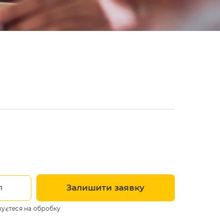
Залишити заявку
л
жуєтеся на обробку