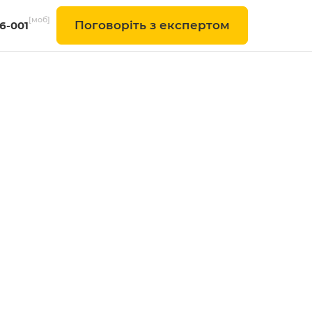
[моб]
Поговоріть з експертом
-6-001