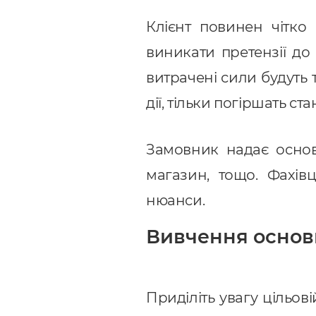
Клієнт повинен чітко
виникати претензії до 
витрачені сили будуть 
дії, тільки погіршать с
Замовник надає основн
магазин, тощо. Фахівц
нюанси.
Вивчення основ
Приділіть увагу цільові