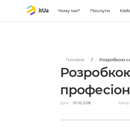
Чому ми?
Послуги
Кей
https://itua.com.ua/wp-content/uploads/2022/08/r
Головна
/
Розробкою са
Розробкою
професіо
Дата:
01.02.2016
Автор