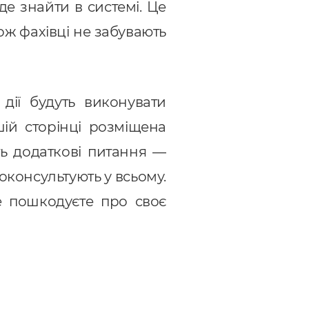
е знайти в системі. Це
кож фахівці не забувають
дії будуть виконувати
шій сторінці розміщена
ть додаткові питання —
оконсультують у всьому.
е пошкодуєте про своє