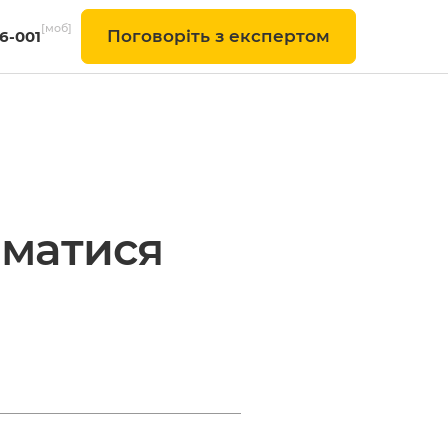
[моб]
Поговоріть з експертом
-6-001
йматися