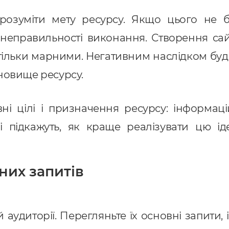
 розуміти мету ресурсу. Якщо цього не б
неправильності виконання. Створення сайту
тільки марними. Негативним наслідком буде
тановище ресурсу.
і цілі і призначення ресурсу: інформаці
і підкажуть, як краще реалізувати цю ід
них запитів
й аудиторії. Перегляньте їх основні запити,