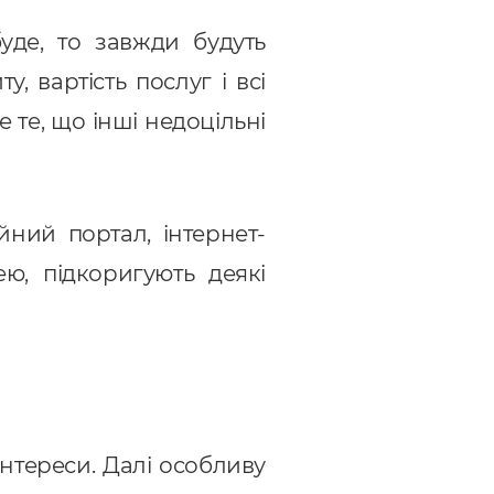
уде, то завжди будуть
, вартість послуг і всі
 те, що інші недоцільні
йний портал, інтернет-
ею, підкоригують деякі
 інтереси. Далі особливу