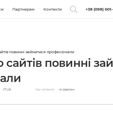
си
Партнерам
Контакти
+38 (098) 001
azrab.jpg
йтів повинні займатися професіонали
 сайтів повинні за
нали
:
ITUA
Час читання:
~4 хвилин