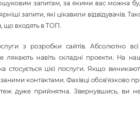
пошуковим запитам, за якими вас можна буд
ніші запити, які цікавили відвідувачів. Та
в, що входять в ТОП.
луги з розробки сайтів. Абсолютно всі 
не лякають навіть складні проекти. На на
ка стосується цієї послуги. Якщо виникаю
казаними контактами. Фахівці обов’язково пр
 теж дуже прийнятна. Звернувшись, ви н