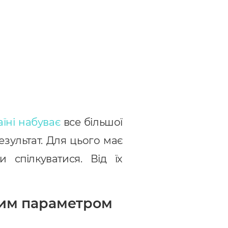
аїні набуває
все більшої
езультат. Для цього має
 спілкуватися. Від їх
ним параметром