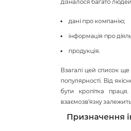
дізналося багато людей
дані про компанію;
інформація про діяль
продукція.
Взагалі цей список щ
популярності. Від якіс
бути кропітка праця.
взаємозв’язку залежить
Призначення і