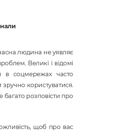
онали
сучасна людина не уявляє
роблем. Великі і відомі
и в соцмережах часто
 зручно користуватися.
е багато розповісти про
можливість, щоб про вас