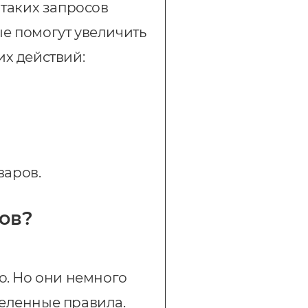
 таких запросов
е помогут увеличить
их действий:
варов.
ов?
о. Но они немного
деленные правила.