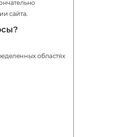
кончательно
ии сайта
.
осы?
ределенных областях