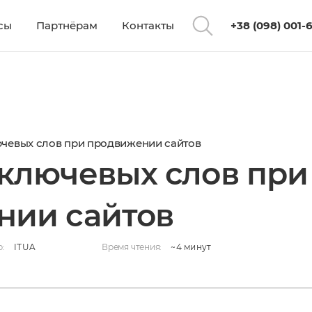
сы
Партнёрам
Контакты
+38 (098) 001-
rodv.jpg
чевых слов при продвижении сайтов
ключевых слов при
нии сайтов
р:
ITUA
Время чтения:
~4 минут