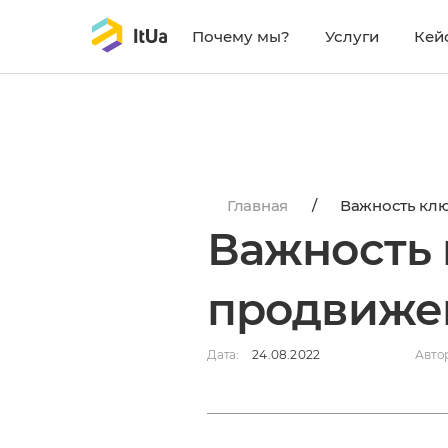
Почему мы?
Услуги
Кей
https://itua.com.ua/wp-content/uploads/2022/08/p
Главная
/
Важность клю
Важность 
продвиже
Дата:
24.08.2022
Авто