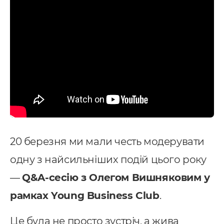
20 березня ми мали честь модерувати
одну з найсильніших подій цього року
—
Q&A-сесію з Олегом Вишняковим у
рамках Young Business Club
.
Це була не просто зустріч, а жива