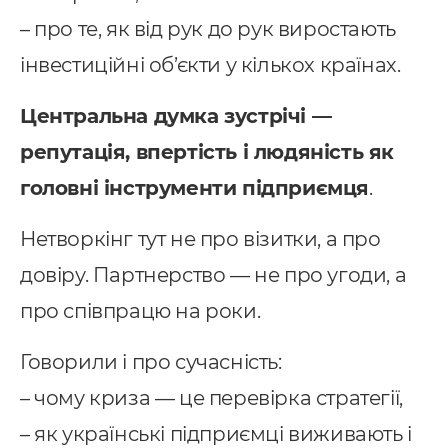
pedrive
– про те, як від рук до рук виростають
ey CRM
інвестиційні об’єкти у кількох країнах.
нтернет маркетинг
Центральна думка зустрічі —
EO
репутація, впертість і людяність як
онтекст
головні інструменти підприємця
.
-автоматизація
Нетворкінг тут не про візитки, а про
довіру. Партнерство — не про угоди, а
про співпрацю на роки.
Говорили і про сучасність:
– чому криза — це перевірка стратегії,
– як українські підприємці виживають і