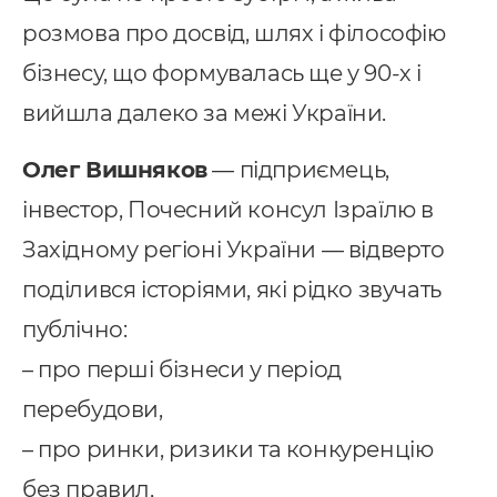
розмова про досвід, шлях і філософію
бізнесу, що формувалась ще у 90-х і
вийшла далеко за межі України.
Олег Вишняков
— підприємець,
інвестор, Почесний консул Ізраїлю в
Західному регіоні України — відверто
Послуги
поділився історіями, які рідко звучать
публічно:
ндивідуальна розробка CRM
– про перші бізнеси у період
MS Система управління
перебудови,
ранспортом
– про ринки, ризики та конкуренцію
провадження CRM
без правил,