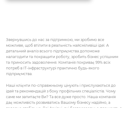
Звернувшись до нас за підтримкою, ми зробимо все
можливе, щоб втілити в реальність найсміливіші ідеї. А
детальний аналіз всього підприємства допоможе
налагодити та покращити роботу, зробить бізнес успішним
та приносить задоволення. Компанія покриває 99% всіх
потреб в ІТ-інфраструктурі практично будь-якого
підприємства.
Наші клієнти по-справжньому цінують і прислухаються до
ідей та рекомендацій з боку профільних спеціалістів. Чому
саме ми запитаєте Ви? Та все дуже просто. Наша компанія
дає можливість розвиватись Вашому бізнесу надійно, а
головне стабільно. Всі фахівці, які безпосередньо працюють з
Вашою командою ставляться не тільки відповідально, а й
трепетно до всіх поставлених завдань.
Наші клієнти по-справжньому цінують і прислухаються до