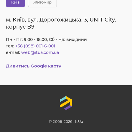
Київ
Житомир
м. Київ, вул. Дорогожицька, 3, UNIT City,
корпус B9
Пн - Пт: 9:00 - 18:00, Сб - Нд: вихідний
тел:
+38 (098) 001-6-001
e-mail:
web@itua.com.ua
Дивитись Google карту
© 2006-2026 . ItUa