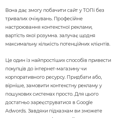
Вона дає змогу побачити сайт у ТОПі без
тривалих очікувань. Професійне
настроювання контекстної реклами,
вартість якої розумна. залучає щодня
максимальну кількість потенційних клієнтів.
Послуги
Це один із найпростіших способів привести
покупців до інтернет-магазину чи
ндивідуальна розробка CRM
корпоративного ресурсу. Придбати або,
MS Система управління
вірніше, замовити контекстну рекламу у
ранспортом
пошукових системах просто. Для цього
провадження CRM
достатньо зареєструватися в Google
Adwords. Завдяки підказкам ви зможете
pedrive