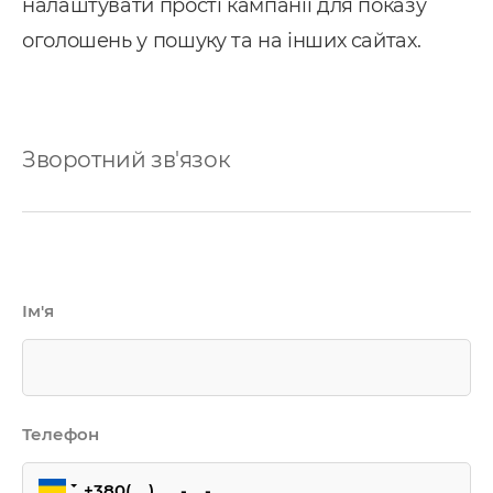
налаштувати прості кампанії для показу
ey CRM
оголошень у пошуку та на інших сайтах.
нтернет маркетинг
EO
онтекст
Зворотний зв'язок
-автоматизація
Ім'я
Телефон