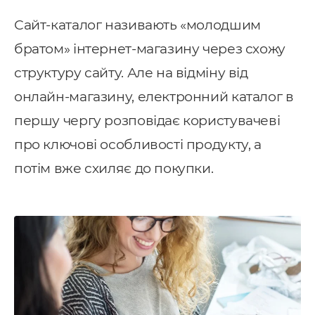
Сайт-каталог називають «молодшим
братом» інтернет-магазину через схожу
структуру сайту. Але на відміну від
онлайн-магазину, електронний каталог в
першу чергу розповідає користувачеві
Послуги
про ключові особливості продукту, а
потім вже схиляє до покупки.
ндивідуальна розробка CRM
MS Система управління
ранспортом
провадження CRM
pedrive
ey CRM