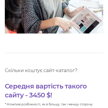
нтернет маркетинг
EO
онтекст
-автоматизація
Скільки коштує сайт-каталог?
Середня вартість такого
сайту - 3450 $!
* Можливі розбіжності, як в більшу, так і меншу сторону.