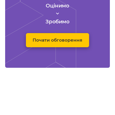
Оцінимо
Зробимо
Почати обговорення