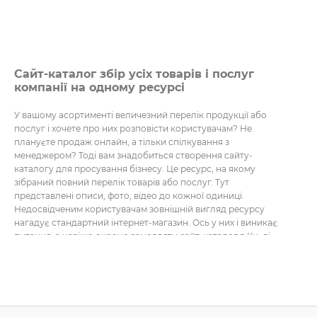
Сайт-каталог збір усіх товарів і послуг
компанії на одному ресурсі
У вашому асортименті величезний перелік продукції або
послуг і хочете про них розповісти користувачам? Не
плануєте продаж онлайн, а тільки спілкування з
менеджером? Тоді вам знадобиться створення сайту-
каталогу для просування бізнесу. Це ресурс, на якому
зібраний повний перелік товарів або послуг. Тут
представлені описи, фото, відео до кожної одиниці.
Недосвідченим користувачам зовнішній вигляд ресурсу
нагадує стандартний інтернет-магазин. Ось у них і виникає
питання, а навіщо окремо замовляти сайт-каталог в Києві,
коли можна доплатити й отримати повноцінний магазин?
Але подібне рішення підходить не для всіх сфер бізнесу. Є
певні групи товарів або послуг, які вимагають уточнення
деталей. А в звичайній формі зворотного зв’язку їх
реалізувати неможливо. Ось чому легше зв’язатися з
менеджером для з’ясування подробиць.