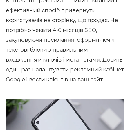
Контекстна реклама - самий швидший і
ефективний спосіб привернути
користувачів на сторінку, що продає. Не
потрібно чекати 4-6 місяців SEO,
закуповуючи посилання, оформляючи
текстові блоки з правильним
Послуги
входженням ключів і мета-тегами. Досить
один раз налаштувати рекламний кабінет
ндивідуальна розробка CRM
Google і вести клієнтів на ваш сайт.
MS Система управління
ранспортом
провадження CRM
pedrive
ey CRM