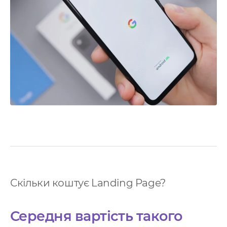
нтернет маркетинг
EO
онтекст
-автоматизація
Скільки коштує Landing Page?
Середня вартість такого