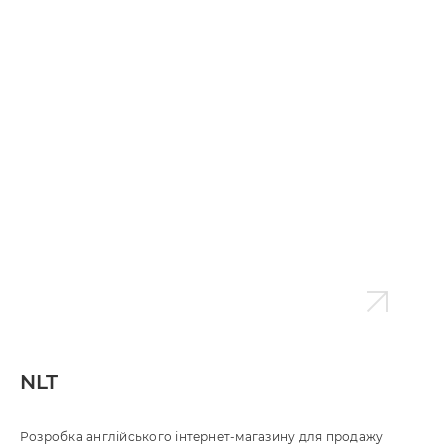
Maksymov
Розробка американського сайту з продажу послуг по