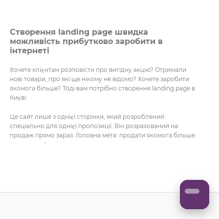
Створення landing page швидка
можливість прибутково заробити в
інтернеті
Хочете клієнтам розповісти про вигідну акцію? Отримали
нові товари, про які ще нікому не відомо? Хочете заробити
якомога більше? Тоді вам потрібно створення landing page в
Києві.
Це сайт лише з однієї сторінки, який розроблений
спеціально для однієї пропозиції. Він розрахований на
продаж прямо зараз. Головна мета: продати якомога більше
за короткий термін.
Крім цього, замовляють landing page недорого для таких
цілей:
збір бази користувачів;
поширення певної інформації.