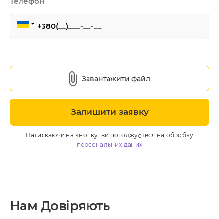
Телефон
ндивідуальна розробка CRM
MS Система управління
ранспортом
Завантажити файл
провадження CRM
pedrive
Залишити заявку
ey CRM
Натискаючи на кнопку, ви погоджуєтеся на обробку
нтернет маркетинг
персональних даних
EO
онтекст
-автоматизація
Нам Довіряють