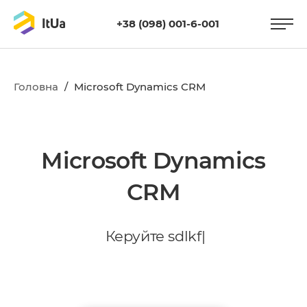
+38 (098) 001-6-001
Головна
/
Microsoft Dynamics CRM
Microsoft Dynamics
CRM
К
е
р
у
й
т
е
|