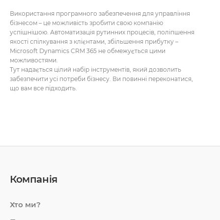
Використання програмного забезпечення для управління
бізнесом – це можливість зробити свою компанію
успішнішою. Автоматизація рутинних процесів, поліпшення
якості спілкування з клієнтами, збільшення прибутку –
Microsoft Dynamics CRM 365 не обмежується цими
можливостями.
Тут надається цілий набір інструментів, який дозволить
забезпечити усі потреби бізнесу. Ви повинні переконатися,
що вам все підходить.
Що варто знати про систему?
Вже з назви можна зрозуміти, що продукт представлений
Microsoft. Ця CRM повинна допомагати в роботі з клієнтами,
покращувати якість послуг.
Якщо ви замислюєтеся про впровадження Microsoft
Dynamics CRM, варто знати деякі особливості продукту:
Компанія
Наявність гнучкої архітектури дозволяє налаштовувати
процеси з урахуванням ваших вимог. Це дозволить
виконувати роботу максимально ефективно та якісно.
Хто ми?
Можливість інтеграції з іншими рішеннями.