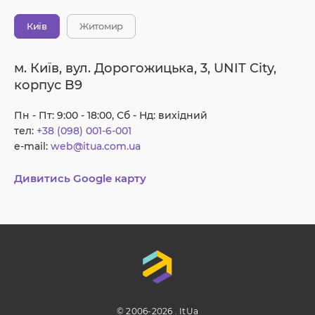
Київ
Житомир
м. Київ, вул. Дорогожицька, 3, UNIT City,
корпус B9
Пн - Пт: 9:00 - 18:00, Сб - Нд: вихідний
тел:
+38 (098) 001-6-001
e-mail:
web@itua.com.ua
Дивитись Google карту
© 2006-2026 . ItUa