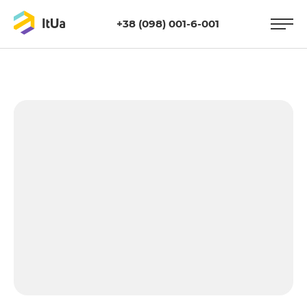
+38 (098) 001-6-001
https://itua.com.ua/wp-
content/uploads/2021/05/10p.jpg