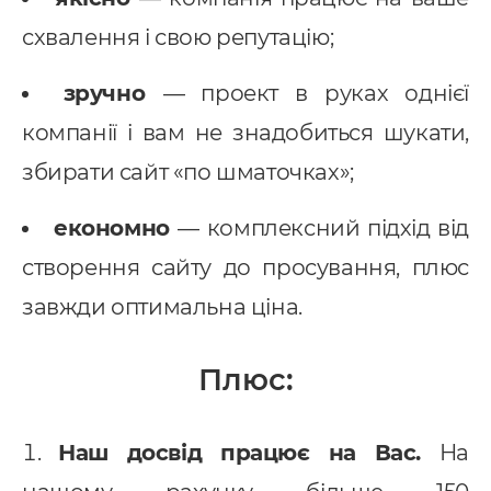
схвалення і свою репутацію;
зручно
— проект в руках однієї
компанії і вам не знадобиться шукати,
збирати сайт «по шматочках»;
економно
— комплексний підхід від
створення сайту до просування, плюс
завжди оптимальна ціна.
Послуги
Плюс:
ндивідуальна розробка CRM
Наш досвід працює на Вас.
На
MS Система управління
ранспортом