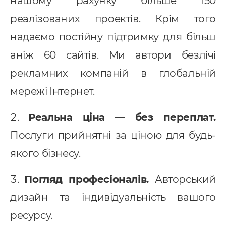
нашому рахунку більше 150
провадження CRM
реалізованих проектів. Крім того
pedrive
надаємо постійну підтримку для більш
аніж 60 сайтів. Ми автори безлічі
ey CRM
рекламних компаній в глобальній
нтернет маркетинг
мережі Інтернет.
EO
онтекст
Реальна ціна — без переплат.
Послуги прийнятні за ціною для будь-
-автоматизація
якого бізнесу.
Погляд професіоналів.
Авторський
дизайн та індивідуальність вашого
ресурсу.