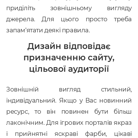
приділіть зовнішньому вигляду
джерела. Для цього просто треба
запам’ятати деякі правила.
Дизайн відповідає
призначенню сайту,
цільової аудиторії
Послуги
Зовнішній вигляд стильний,
індивідуальний. Якщо у Вас новинний
ндивідуальна розробка CRM
ресурс, то він повинен бути більш
MS Система управління
лаконічним. Для ігрових порталів якраз
ранспортом
і прийнятні яскраві фарби, цікаві
провадження CRM