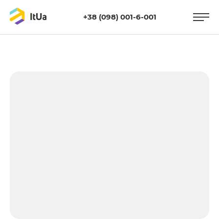
+38 (098) 001-6-001
https://itua.com.ua/wp-
content/uploads/2016/02/webdis.jpg