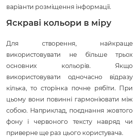
варіанти розміщення інформації.
pedrive
Яскраві кольори в міру
ey CRM
нтернет маркетинг
Для створення, найкраще
EO
використовувати не більше трьох
онтекст
основних кольорів. Якщо
-автоматизація
використовувати одночасно відразу
кілька, то сторінка почне рябіти. При
цьому вони повинні гармоніювати між
собою. Наприклад, поєднання жовтого
фону і червоного тексту навряд чи
приверне ще раз цього користувача.