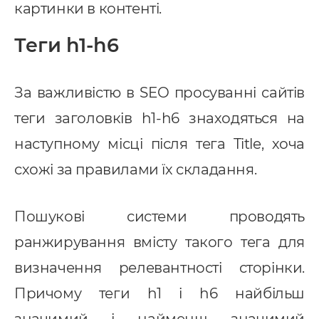
картинки в контенті.
Теги h1-h6
За важливістю в SEO просуванні сайтів
теги заголовків h1-h6 знаходяться на
наступному місці після тега Title, хоча
схожі за правилами їх складання.
Пошукові системи проводять
ранжирування вмісту такого тега для
визначення релевантності сторінки.
Причому теги h1 і h6 найбільш
значимий і найменш значимий