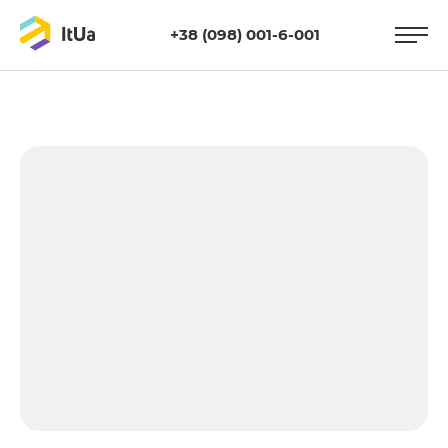
+38 (098) 001-6-001
https://itua.com.ua/wp-
content/uploads/2021/05/opt.jpg