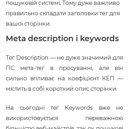
пошуковій системі. Тому дуже важливо
правильно складати заголовки тег для
Послуги
вашої сторінки.
Meta description і keywords
ндивідуальна розробка CRM
MS Система управління
Тег Description — не дуже значимий для
ранспортом
ПС мета-тег в просуванні, але він
провадження CRM
сильно впливає на коефіцієнт КЕП —
pedrive
містить в собі короткий опис сторінки.
ey CRM
нтернет маркетинг
На сьогодні тег Keywords вже не
EO
використовується переважною
онтекст
більшістю веб-майстрів, так як пошукові