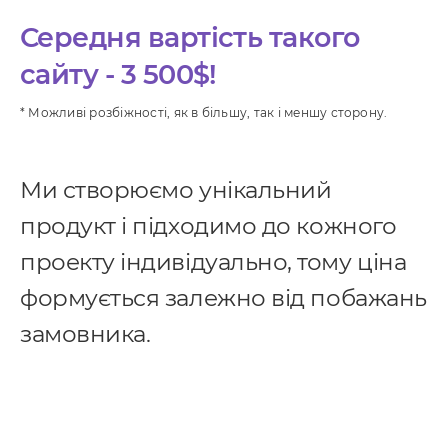
Середня вартість такого
Послуги
сайту - 3 500$!
* Можливі розбіжності, як в більшу, так і меншу сторону.
ндивідуальна розробка CRM
MS Система управління
Ми створюємо унікальний
ранспортом
продукт і підходимо до кожного
провадження CRM
проекту індивідуально, тому ціна
pedrive
формується залежно від побажань
ey CRM
замовника.
нтернет маркетинг
EO
онтекст