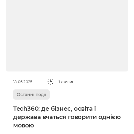
18.06.2025
~1 хвилин
Останні події
Tech360: де бізнес, освіта і
держава вчаться говорити однією
мовою