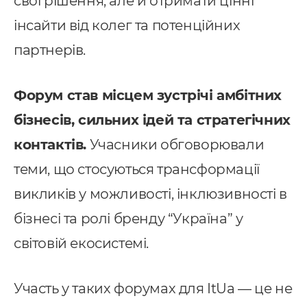
свої рішення, але й отримати цінні
MS Система управління
ранспортом
інсайти від колег та потенційних
партнерів.
провадження CRM
pedrive
Форум став місцем зустрічі амбітних
ey CRM
бізнесів, сильних ідей та стратегічних
нтернет маркетинг
контактів.
Учасники обговорювали
EO
теми, що стосуються трансформації
онтекст
викликів у можливості, інклюзивності в
-автоматизація
бізнесі та ролі бренду “Україна” у
світовій екосистемі.
Участь у таких форумах для ItUa — це не