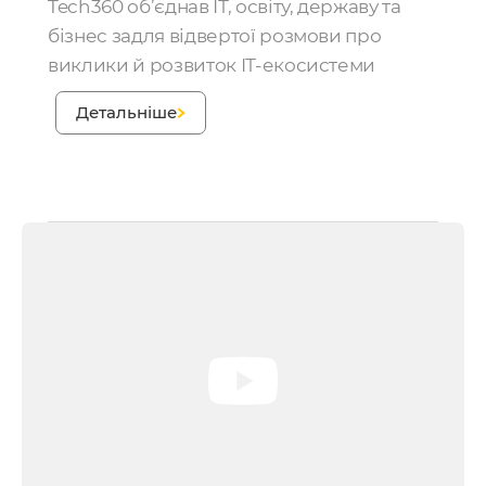
Tech360 об’єднав ІТ, освіту, державу та
бізнес задля відвертої розмови про
виклики й розвиток ІТ-екосистеми
;
Детальніше