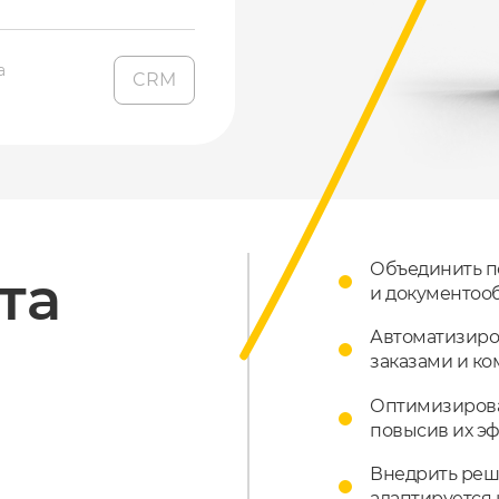
а
CRM
Объединить п
та
и документооб
Автоматизиро
заказами и ко
Оптимизирова
повысив их эф
Внедрить реше
адаптируется