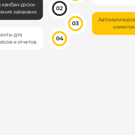
 канбан-доски
2
ения заявками.
Автоматизиров
3
клиентам
енты для
4
сов и отчетов.