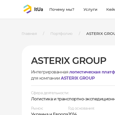
Почему мы?
Услуги
Кей
Главная
/
Портфолио
/
ASTERIX GRO
ASTERIX GROUP
Интегрированная
логистическая плат
для компании
ASTERIX GROUP
Сфера деятельности:
Логистика и
транспортно-экспедиционн
Рынок:
Год основания:
Украина и Европа
2014