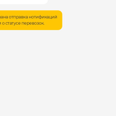
ана отправка нотификаций
 о статусе перевозок.