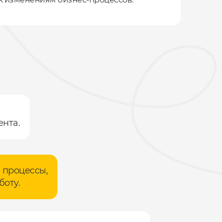
ента.
 процессы,
боту.