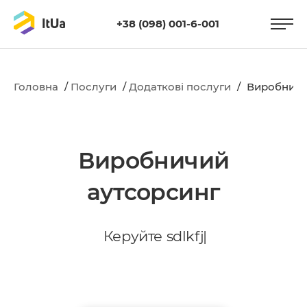
+38 (098) 001-6-001
Головна
/
Послуги
/
Додаткові послуги
/
Виробничи
Виробничий
аутсорсинг
К
е
р
у
й
т
е
|