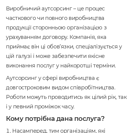
Виробничий аутсорсинг – це процес
часткового чи повного виробництва
продукції сторонньою організацією з
урахуванням договору. Компанія, яка
приймає він ці обов’язки, спеціалізується у
Послуги
цій галузі і може забезпечити якісне
виконання послуг у найкоротші терміни.
ндивідуальна розробка CRM
Аутсорсинг у сфері виробництва є
MS Система управління
довгостроковим видом співробітництва.
ранспортом
Роботи можуть проводитись як цілий рік, так
провадження CRM
і у певний проміжок часу.
pedrive
Кому потрібна дана послуга?
ey CRM
Насамперед, тим організаціям, які