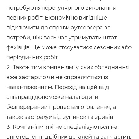
потребують нерегулярного виконання
нтернет маркетинг
певних робіт. Економічно вигідніше
EO
підключити до справи аутсорсера за
онтекст
потреби, ніж весь час утримувати штат
-автоматизація
фахівців. Це може стосуватися сезонних або
періодичних робіт.
Також тим компаніям, у яких обладнання
вже застаріло чи не справляється із
навантаженням. Перехід на цей вид
співпраці допоможе налагодити
безперервний процес виготовлення, а
також застрахує від зупинок та зривів.
Компаніям, які не спеціалізуються на
виготовленні дрібних деталей та запчастин.