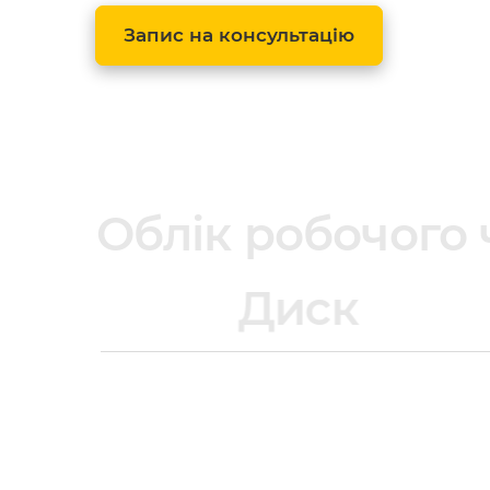
Запис на консультацію
блік робочого часу т
Диск