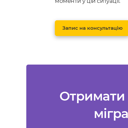
моменти у цій ситуації.
Запис на консультацію
Отримати 
мігр