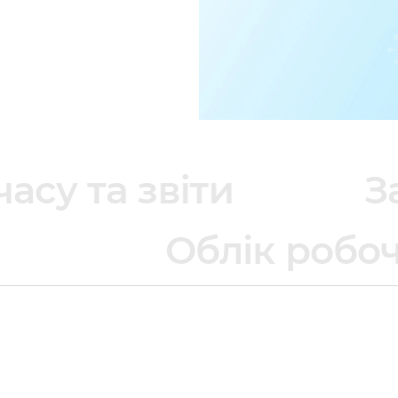
а звіти
Завдан
Облік 