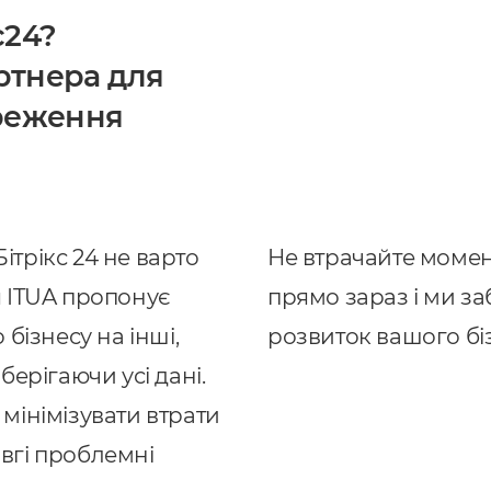
с24?
ртнера для
ереження
ітрікс 24 не варто
Не втрачайте момент
я ITUA пропонує
прямо зараз і ми з
 бізнесу на інші,
розвиток вашого біз
берігаючи усі дані.
мінімізувати втрати
вгі проблемні