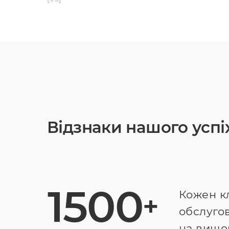
Відзнаки нашого успі
1500
Кожен к
+
обслуго
на вищо