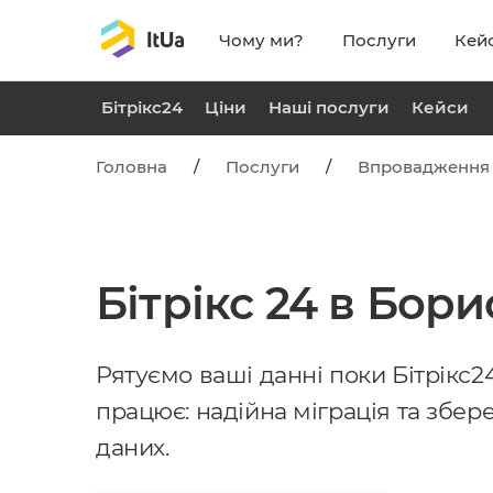
Чому ми?
Послуги
Кей
Бітрікс24
Ціни
Наші послуги
Кейси
Головна
/
Послуги
/
Впровадження
Бітрікс 24 в Бори
Рятуємо ваші данні поки Бітрікс2
працює: надійна міграція та збе
даних.