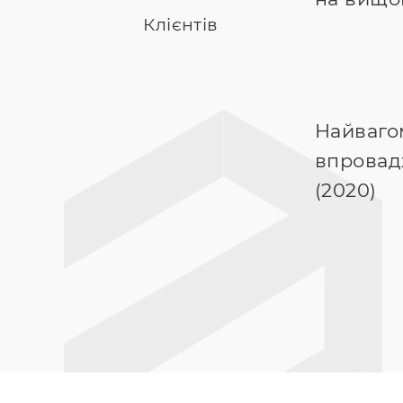
Клієнтів
Найваго
впровад
(2020)