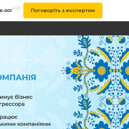
[моб]
Поговоріть з експертом
-6-001