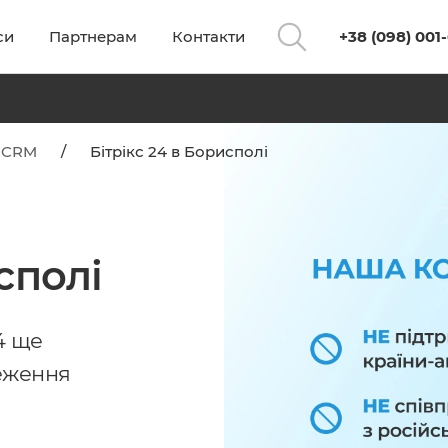
си
Партнерам
Контакти
+38 (098) 001
 CRM
/
Бітрікс 24 в Борисполі
сполі
4 ще
реження