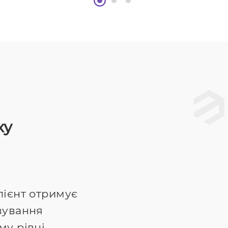
ху
лієнт отримує
вування
му рівні