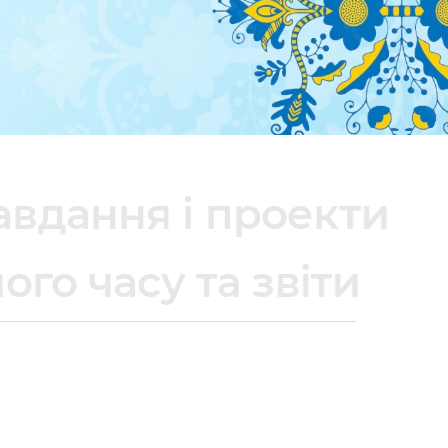
ня і проекти
робочого часу та зві