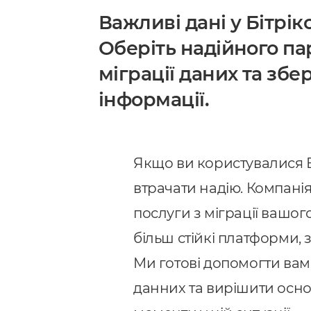
Важливі дані у Бітрік
Оберіть надійного па
міграції даних та зб
інформації.
Якщо ви користувалися Б
втрачати надію. Компані
послуги з міграції вашого
більш стійкі платформи, з
Ми готові допомогти вам 
данних та вирішити осно