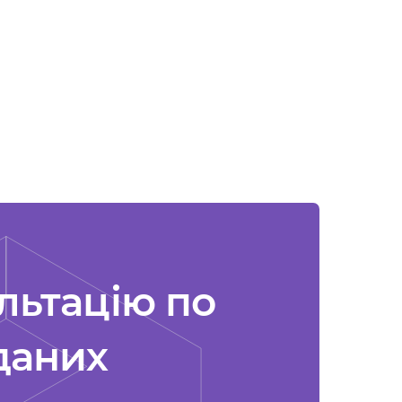
льтацію по
даних