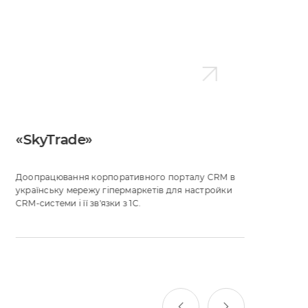
«SkyTrade»
А
Доопрацювання корпоративного порталу CRM в
В
українську мережу гіпермаркетів для настройки
у
CRM-системи і її зв'язки з 1C.
с
C
к