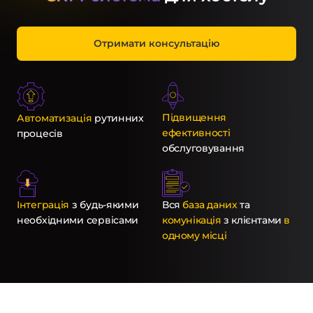
Отримати консультацію
Підвищення
Автоматизація
рутинних
ефективності
процесів
обслуговування
Інтеграція
з будь-якими
Вся
база даних
та
необхідними сервісами
комунікація
з клієнтами
в
одному місці