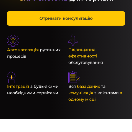
Отримати консультацію
Підвищення
Автоматизація
рутинних
ефективності
процесів
обслуговування
Інтеграція
з будь-якими
Вся
база даних
та
необхідними сервісами
комунікація
з клієнтами
в
одному місці