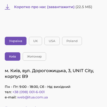
постійними клієнтами. Якість обслуговування
покращується та мінімізується людський фактор. У
Коротко про нас (завантажити)
(22.5 MБ)
результаті користувачі залишаються
задоволеними та знову повертаються до вас. І це
прямо впливає збільшення прибутку.
На що звертати увагу
Україна
UK
USA
Poland
вибираючи CRM для малого
бізнесу?
Київ
Житомир
Не бажаєте в майбутньому мати проблем із
функціонуванням програмного забезпечення,
м. Київ, вул. Дорогожицька, 3, UNIT City,
звертайте увагу на такі пункти при виборі
корпус B9
підрядника:
Пн - Пт: 9:00 - 18:00, Сб - Нд: вихідний
досвід роботи на ринку;
тел:
+38 (098) 001-6-001
e-mail:
web@itua.com.ua
послуги, що надаються;