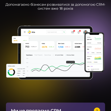
Допомагаємо бізнесам розвиватися за допомогою CRM-
систем вже 18 років
Послуги
ндивідуальна розробка CRM
MS Система управління
ранспортом
провадження CRM
pedrive
ey CRM
Ми не продаємо CRM