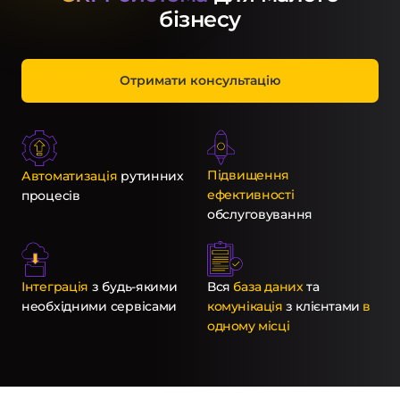
бізнесу
Отримати консультацію
Підвищення
Автоматизація
рутинних
ефективності
процесів
обслуговування
Інтеграція
з будь-якими
Вся
база даних
та
необхідними сервісами
комунікація
з клієнтами
в
одному місці