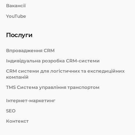
Система нагадування та планування справ
Вакансії
дозволить вибудувати правильну роботу з
кожним клієнтом і не пропустити важливих дій.
YouTube
Думаєте, це всі можливості. Програмне
Послуги
забезпечення має такі функції:
Впровадження CRM
розсилання з різними пропозиціями;
Індивідуальна розробка CRM-системи
інтеграція із сайтом, соц.мережами;
СRM системи для логістичних та експедиційних
компаній
підключена телефонія;
TMS Система управління транспортом
можливість формувати звіти та контролювати
Інтернет-маркетинг
роботу.
SEO
Контекст
У результаті менеджери перестають витрачати
час на рутинну роботу і займаються новими або