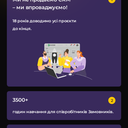
нтернет маркетинг
– ми впроваджуємо!
EO
18 років доводимо усі проєкти
онтекст
до кінця.
-автоматизація
3500+
годин навчання для співробітників Замовників.