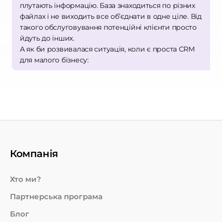
плутають інформацію. База знаходиться по різних
файлах і не виходить все об’єднати в одне ціле. Від
такого обслуговування потенційні клієнти просто
йдуть до інших.
А як би розвивалася ситуація, коли є проста CRM
для малого бізнесу:
Ніяких файлів та розкиданої інформації. Все
зібрано в одній базі. На пошуки витратите
кілька секунд. При звільненні одного
співробітника інший швидко розбереться у
справі. До того ж виключено крадіжку чи втрату
даних.
Компанія
При надходженні замовлення менеджер
вносить інформацію до картки, що зберігається
Хто ми?
у базі. Якщо клієнт звертався кілька разів, то
Партнерська програма
відображається вся історія.
Блог